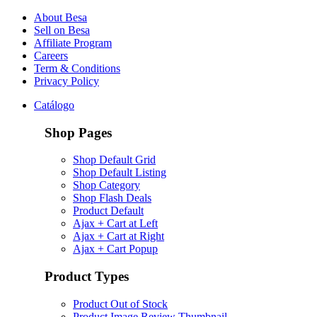
About Besa
Sell on Besa
Affiliate Program
Careers
Term & Conditions
Privacy Policy
Catálogo
Shop Pages
Shop Default Grid
Shop Default Listing
Shop Category
Shop Flash Deals
Product Default
Ajax + Cart at Left
Ajax + Cart at Right
Ajax + Cart Popup
Product Types
Product Out of Stock
Product Image Review Thumbnail