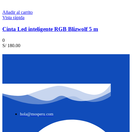
Añadir al carrito
Vista rápida
Cinta Led inteligente RGB Blizwolf 5 m
0
S/
180.00
hola@mosperu.com