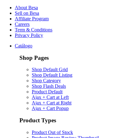
About Besa
Sell on Besa
Affiliate Program
Careers
Term & Conditions
Privacy Policy
Catálogo
Shop Pages
Shop Default Grid
Shop Default Listing
Shop Category
Shop Flash Deals
Product Default
Ajax + Cart at Left
Ajax + Cart at Right
Ajax + Cart Popup
Product Types
Product Out of Stock
Product Image Review Thumbnail