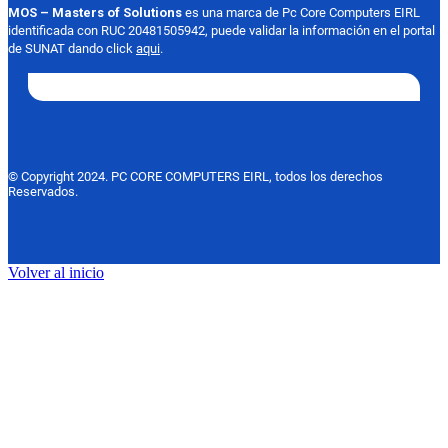
MOS – Masters of Solutions
es una marca de Pc Core Computers EIRL
identificada con RUC 20481505942, puede validar la información en el portal
de SUNAT dando click
aqui
.
© Copyright 2024. PC CORE COMPUTERS EIRL, todos los derechos
Reservados.
Volver al inicio