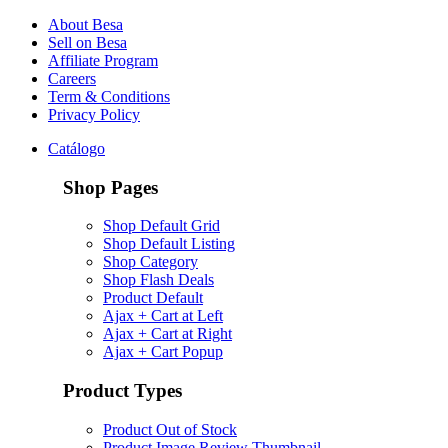
About Besa
Sell on Besa
Affiliate Program
Careers
Term & Conditions
Privacy Policy
Catálogo
Shop Pages
Shop Default Grid
Shop Default Listing
Shop Category
Shop Flash Deals
Product Default
Ajax + Cart at Left
Ajax + Cart at Right
Ajax + Cart Popup
Product Types
Product Out of Stock
Product Image Review Thumbnail