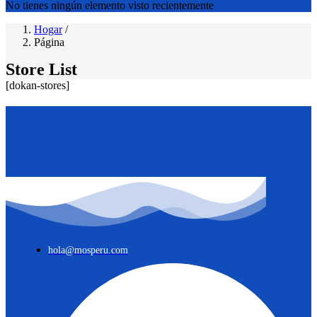
No tienes ningún elemento visto recientemente
Hogar
/
Página
Store List
[dokan-stores]
hola@mosperu.com