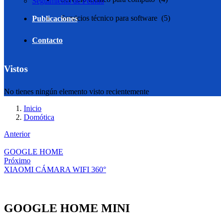
Seguimiento de Pedido
Servicios técnico para software (5)
Publicaciones
Contacto
Vistos
No tienes ningún elemento visto recientemente
Inicio
Domótica
Anterior
GOOGLE HOME
Próximo
XIAOMI CÁMARA WIFI 360°
GOOGLE HOME MINI