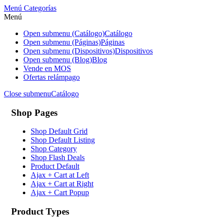
Menú
Categorías
Menú
Open submenu (Catálogo)
Catálogo
Open submenu (Páginas)
Páginas
Open submenu (Dispositivos)
Dispositivos
Open submenu (Blog)
Blog
Vende en MOS
Ofertas relámpago
Close submenu
Catálogo
Shop Pages
Shop Default Grid
Shop Default Listing
Shop Category
Shop Flash Deals
Product Default
Ajax + Cart at Left
Ajax + Cart at Right
Ajax + Cart Popup
Product Types