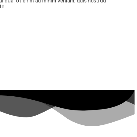
 aliqua. Ut enim ad minim veniam, quis nostrud
te