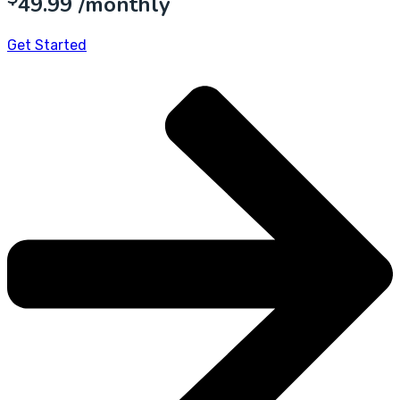
49.99
/monthly
Get Started