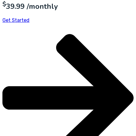
$
39.99
/monthly
Get Started